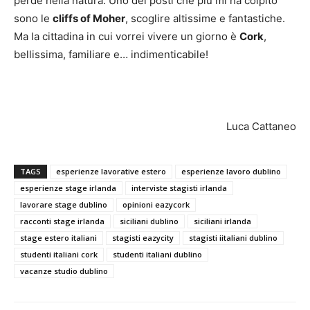
perde nella natura. Uno dei posti che più mi ha colpito
sono le
cliffs of Moher
, scoglire altissime e fantastiche.
Ma la cittadina in cui vorrei vivere un giorno è
Cork
,
bellissima, familiare e… indimenticabile!
Luca Cattaneo
TAGS
esperienze lavorative estero
esperienze lavoro dublino
esperienze stage irlanda
interviste stagisti irlanda
lavorare stage dublino
opinioni eazycork
racconti stage irlanda
siciliani dublino
siciliani irlanda
stage estero italiani
stagisti eazycity
stagisti iitaliani dublino
studenti italiani cork
studenti italiani dublino
vacanze studio dublino