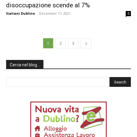
disoccupazione scende al 7%
Italiani Dublino
-
December 17, 2021
0
1
2
3
Cerca nel blog…