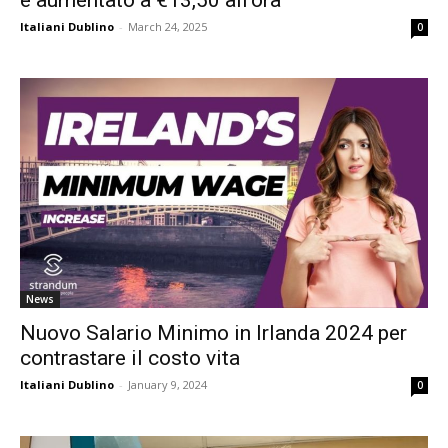
è aumentato a €13,50 all’ora
Italiani Dublino
-
March 24, 2025
0
News
Nuovo Salario Minimo in Irlanda 2024 per
contrastare il costo vita
Italiani Dublino
-
January 9, 2024
0