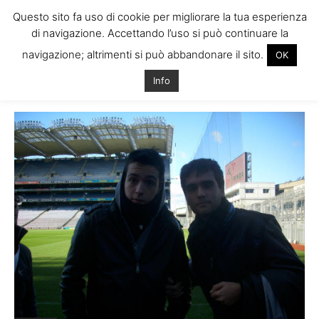
Questo sito fa uso di cookie per migliorare la tua esperienza
di navigazione. Accettando l’uso si può continuare la
navigazione; altrimenti si può abbandonare il sito.
OK
Home
Tags
Vacanze studio dublino
Info
Tag: vacanze studio dublino