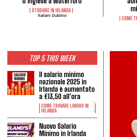
d’Inglese a Waterford
aum
mi
STUDIARE IN IRLANDA
Italiani Dublino
COME TR
TOP 5 THIS WEEK
Il salario minimo
nazionale 2025 in
Irlanda è aumentato
a €13,50 all’ora
COME TROVARE LAVORO IN
IRLANDA
Nuovo Salario
Minimo in Irlanda