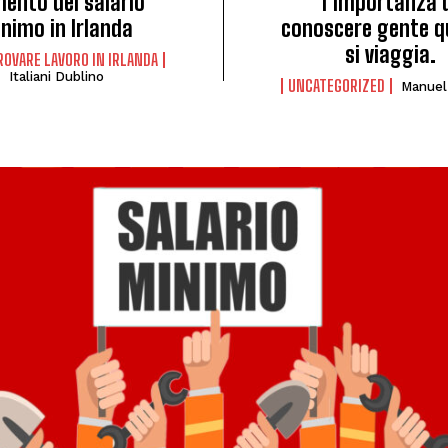
ento del salario
l’importanza 
nimo in Irlanda
conoscere gente 
si viaggia.
OVARE LAVORO IN IRLANDA
Italiani Dublino
UNCATEGORIZED
Manuel