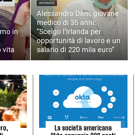
INTERVISTE
Alessandro Deni, giovane
medico di 35 anni:
imo in
“Scelgo l’Irlanda per
opportunità di lavoro e un
 vita
salario di 220 mila euro”
ero,
La società americana