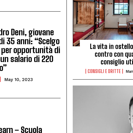
dro Deni, giovane
i 35 anni: “Scelgo
La vita in ostell
a per opportunità di
contro con qu
 un salario di 220
consiglio uti
ro”
CONSIGLI E DRITTE
Man
May 10, 2023
earn – Scuola