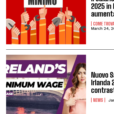
2025 in 
aumenta
COME TROVA
March 24, 2
Nuovo S
Irlanda 
contrast
NEWS
Ja