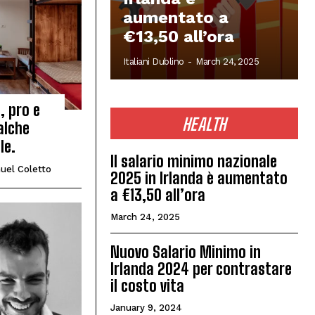
aumentato a
€13,50 all’ora
Italiani Dublino
-
March 24, 2025
o, pro e
HEALTH
alche
le.
Il salario minimo nazionale
uel Coletto
2025 in Irlanda è aumentato
a €13,50 all’ora
March 24, 2025
Nuovo Salario Minimo in
Irlanda 2024 per contrastare
il costo vita
January 9, 2024