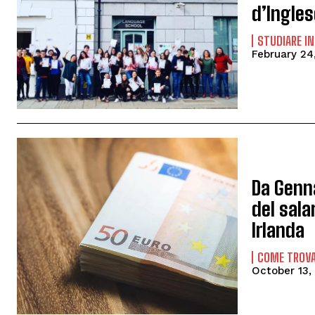
d’Ingle
STUDIARE IN
February 24
Da Genn
del sala
Irlanda
COME TROVA
October 13,