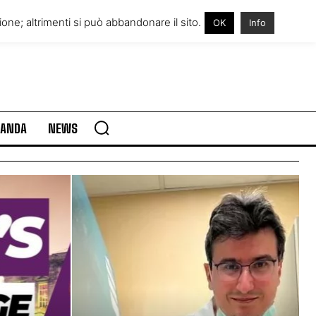
RE IN IRLANDA
VISITARE L’IRLANDA
one; altrimenti si può abbandonare il sito.
OK
Info
RLANDA
NEWS