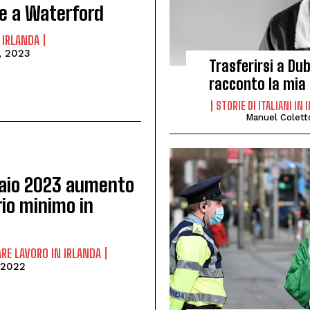
se a Waterford
 IRLANDA
, 2023
Trasferirsi a Dub
racconto la mia 
STORIE DI ITALIANI IN
Manuel Colett
aio 2023 aumento
rio minimo in
RE LAVORO IN IRLANDA
 2022