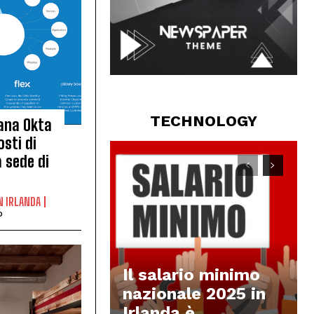
TECHNOLOGY
ana Okta
sti di
a sede di
N IRLANDA
o
Il salario minimo
nazionale 2025 in
Irlanda è