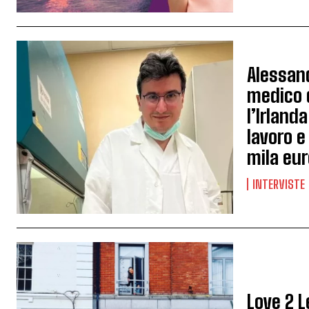
Alessan
medico d
l’Irland
lavoro e
mila eu
INTERVISTE
Love 2 L