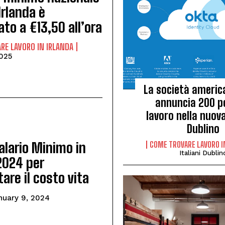
Irlanda è
to a €13,50 all’ora
RE LAVORO IN IRLANDA
025
La società americ
annuncia 200 po
lavoro nella nuov
Dublino
alario Minimo in
COME TROVARE LAVORO I
Italiani Dublin
2024 per
are il costo vita
nuary 9, 2024