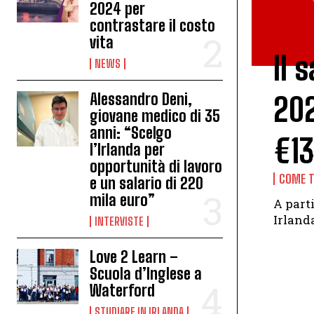
2024 per
contrastare il costo
vita
Il 
NEWS
Alessandro Deni,
202
giovane medico di 35
anni: “Scelgo
€13
l’Irlanda per
opportunità di lavoro
COME T
e un salario di 220
mila euro”
A part
Irlanda
INTERVISTE
Love 2 Learn –
Scuola d’Inglese a
Waterford
STUDIARE IN IRLANDA