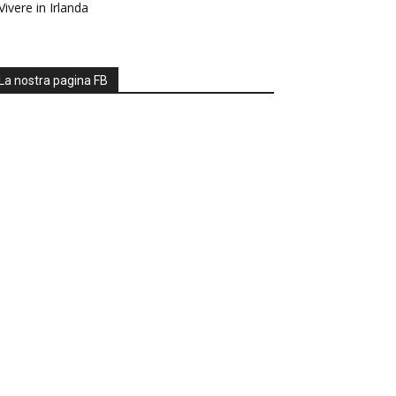
Vivere in Irlanda
La nostra pagina FB