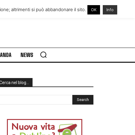
RE IN IRLANDA
VISITARE L’IRLANDA
one; altrimenti si può abbandonare il sito.
OK
Info
RLANDA
NEWS
Cerca nel blog…