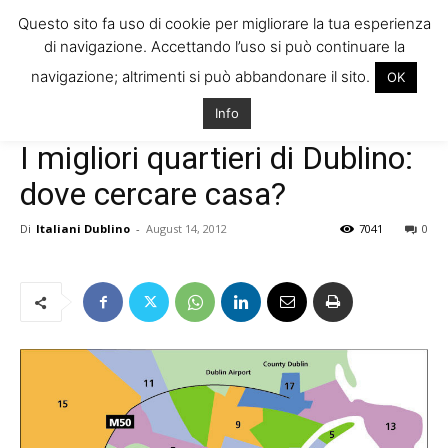
Questo sito fa uso di cookie per migliorare la tua esperienza
di navigazione. Accettando l’uso si può continuare la
navigazione; altrimenti si può abbandonare il sito.
OK
Home
Vivere in Irlanda
Consigli e dritte
Info
Vivere in Irlanda
Consigli e dritte
Trovare Casa in Irlanda
I migliori quartieri di Dublino:
dove cercare casa?
Di
Italiani Dublino
-
August 14, 2012
7041
0