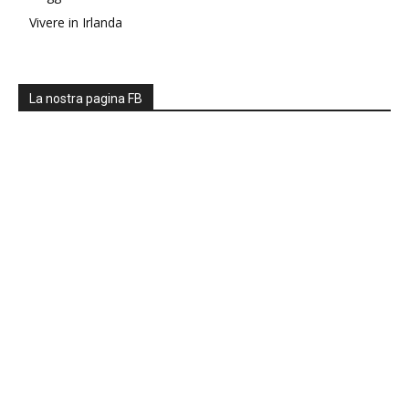
Vivere in Irlanda
La nostra pagina FB