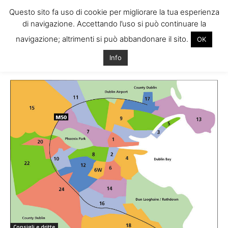
Questo sito fa uso di cookie per migliorare la tua esperienza
di navigazione. Accettando l’uso si può continuare la
navigazione; altrimenti si può abbandonare il sito.
OK
Home
Tags
Quartieri residenziali dublino
Info
Tag: quartieri residenziali dublino
Consigli e dritte