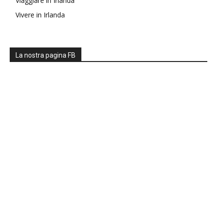
Viaggiare in Irlanda
Vivere in Irlanda
La nostra pagina FB