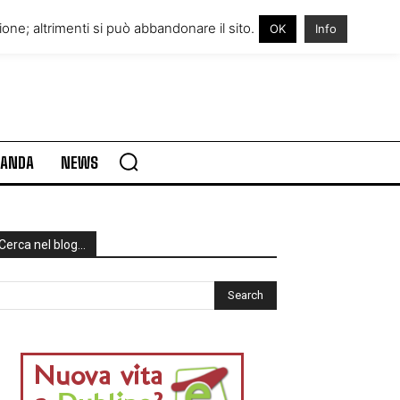
RE IN IRLANDA
VISITARE L’IRLANDA
one; altrimenti si può abbandonare il sito.
OK
Info
RLANDA
NEWS
Cerca nel blog…