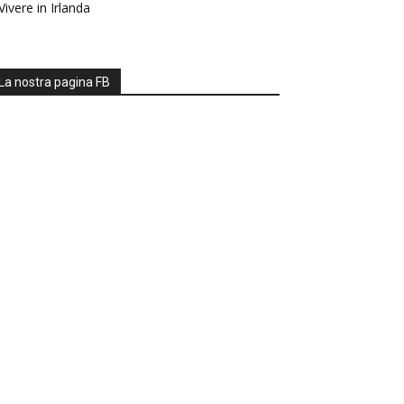
Vivere in Irlanda
La nostra pagina FB