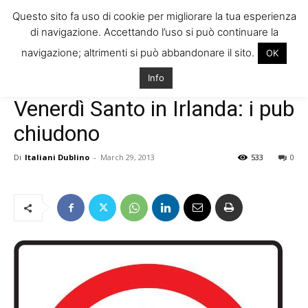
Questo sito fa uso di cookie per migliorare la tua esperienza
di navigazione. Accettando l’uso si può continuare la
navigazione; altrimenti si può abbandonare il sito.
OK
Home
Vivere in Irlanda
Cultura e Società
Info
Vivere in Irlanda
Cultura e Società
Venerdì Santo in Irlanda: i pub
chiudono
Di
Italiani Dublino
-
March 29, 2013
533
0