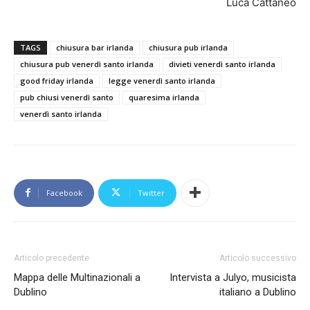
Luca Cattaneo
TAGS
chiusura bar irlanda
chiusura pub irlanda
chiusura pub venerdì santo irlanda
divieti venerdì santo irlanda
good friday irlanda
legge venerdì santo irlanda
pub chiusi venerdì santo
quaresima irlanda
venerdì santo irlanda
Facebook
Twitter
Articolo precedente
Articolo successivo
Mappa delle Multinazionali a
Intervista a Julyo, musicista
Dublino
italiano a Dublino