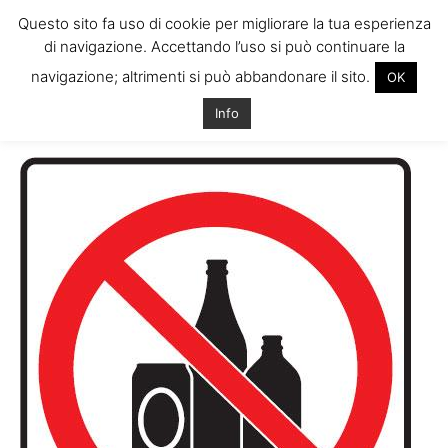
Questo sito fa uso di cookie per migliorare la tua esperienza
di navigazione. Accettando l’uso si può continuare la
navigazione; altrimenti si può abbandonare il sito.
OK
Home
Tags
Chiusura bar irlanda
Info
Tag: chiusura bar irlanda