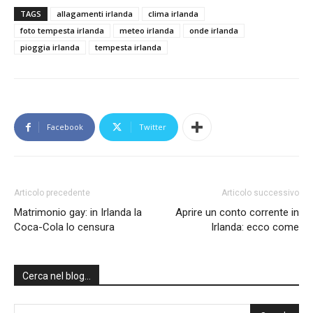
TAGS
allagamenti irlanda
clima irlanda
foto tempesta irlanda
meteo irlanda
onde irlanda
pioggia irlanda
tempesta irlanda
Facebook
Twitter
Articolo precedente
Articolo successivo
Matrimonio gay: in Irlanda la
Aprire un conto corrente in
Coca-Cola lo censura
Irlanda: ecco come
Cerca nel blog…