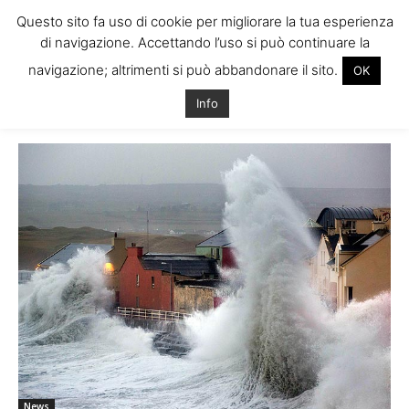
Questo sito fa uso di cookie per migliorare la tua esperienza
di navigazione. Accettando l’uso si può continuare la
navigazione; altrimenti si può abbandonare il sito.
OK
Home
Tags
Foto tempesta irlanda
Info
Tag: foto tempesta irlanda
News