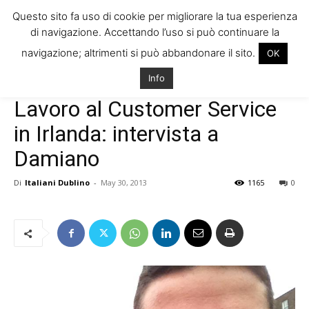
Questo sito fa uso di cookie per migliorare la tua esperienza
di navigazione. Accettando l’uso si può continuare la
navigazione; altrimenti si può abbandonare il sito.
OK
Home
Storie di Italiani in Irlanda
Interviste
Info
Storie di Italiani in Irlanda
Interviste
Lavoro al Customer Service
in Irlanda: intervista a
Damiano
Di
Italiani Dublino
-
May 30, 2013
1165
0