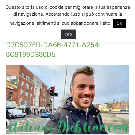
Questo sito fa uso di cookie per migliorare la tua esperienza
di navigazione. Accettando l’uso si può continuare la
navigazione; altrimenti si può abbandonare il sito.
OK
Home
D7C5D7FD-DA6B-4771-A254-8C8199D380D5
D7C5D7FD-
Info
DA6B-4771-A254-8C8199D380D5
D7C5D7FD-DA6B-4771-A254-
8C8199D380D5