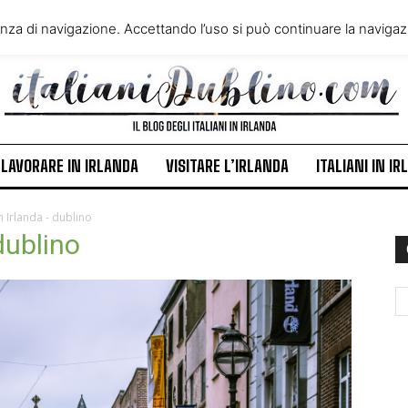
VIVERE IN IRLANDA
LAVORA
enza di navigazione. Accettando l’uso si può continuare la navigazi
ITALIANI IN IRLANDA
NEWS
LAVORARE IN IRLANDA
VISITARE L’IRLANDA
ITALIANI IN I
in Irlanda - dublino
 dublino