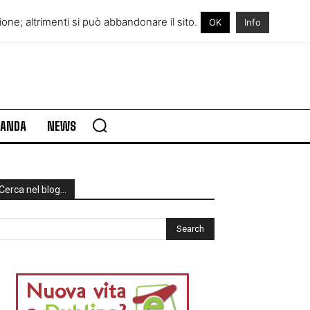
RE IN IRLANDA
VISITARE L’IRLANDA
one; altrimenti si può abbandonare il sito.
OK
Info
RLANDA
NEWS
Cerca nel blog…