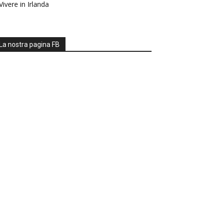
Vivere in Irlanda
La nostra pagina FB