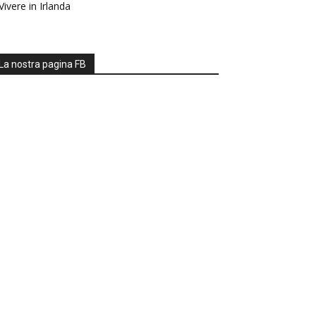
Vivere in Irlanda
La nostra pagina FB