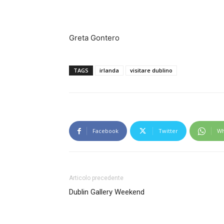
Greta Gontero
TAGS
irlanda
visitare dublino
Facebook
Twitter
Wh
Articolo precedente
Dublin Gallery Weekend