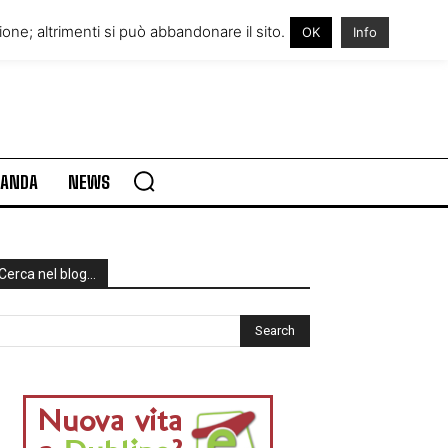
RE IN IRLANDA
VISITARE L’IRLANDA
one; altrimenti si può abbandonare il sito.
OK
Info
RLANDA
NEWS
Cerca nel blog…