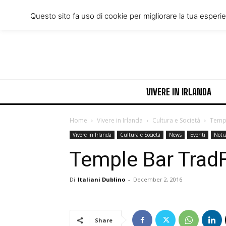
Friday, August 7, 2026
Questo sito fa uso di cookie per migliorare la tua esperi
VIVERE IN IRLANDA
Home
Vivere in Irlanda
Cultura e Società
Templ
Vivere in Irlanda
Cultura e Società
News
Eventi
Notiz
Temple Bar Trad
Di
Italiani Dublino
-
December 2, 2016
Share