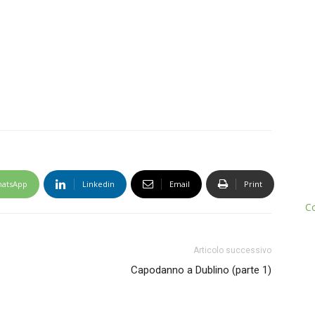
atsApp
Linkedin
Email
Print
Co
Articolo successivo
Capodanno a Dublino (parte 1)