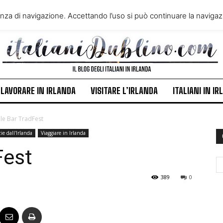
VIVERE IN IRLANDA
LAVORA
enza di navigazione. Accettando l’uso si può continuare la navigazi
ITALIANI IN IRLANDA
NEWS
LAVORARE IN IRLANDA
VISITARE L’IRLANDA
ITALIANI IN I
e Bar TradFest
ie dall'Irlanda
Viaggiare in Irlanda
Fest
389
0