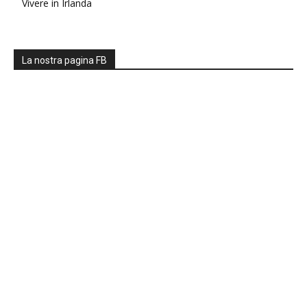
Vivere in Irlanda
La nostra pagina FB