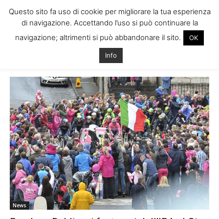
Questo sito fa uso di cookie per migliorare la tua esperienza
di navigazione. Accettando l’uso si può continuare la
navigazione; altrimenti si può abbandonare il sito.
OK
Home
Tags
Attentato terroristico dublino
Info
Tag: attentato terroristico dublino
News