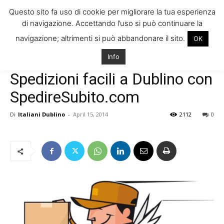
Questo sito fa uso di cookie per migliorare la tua esperienza
di navigazione. Accettando l’uso si può continuare la
navigazione; altrimenti si può abbandonare il sito.
OK
Home
Vivere in Irlanda
Consigli e dritte
Info
Vivere in Irlanda
Consigli e dritte
Spedizioni facili a Dublino con
SpedireSubito.com
Di
Italiani Dublino
-
April 15, 2014
2112
0