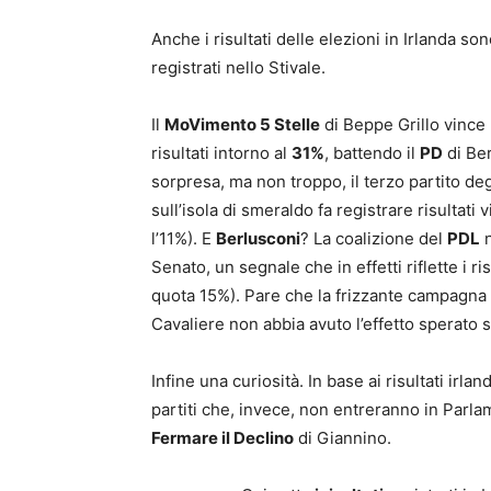
Anche i risultati delle elezioni in Irlanda s
registrati nello Stivale.
Il
MoVimento 5 Stelle
di Beppe Grillo vince
risultati intorno al
31%
, battendo il
PD
di Ber
sorpresa, ma non troppo, il terzo partito degl
sull’isola di smeraldo fa registrare risultati 
l’11%). E
Berlusconi
? La coalizione del
PDL
n
Senato, un segnale che in effetti riflette i r
quota 15%). Pare che la frizzante campagna e
Cavaliere non abbia avuto l’effetto sperato s
Infine una curiosità. In base ai risultati irl
partiti che, invece, non entreranno in Parla
Fermare il Declino
di Giannino.