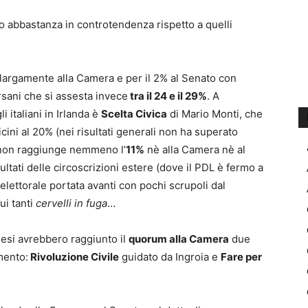
ono abbastanza in controtendenza rispetto a quelli
 largamente alla Camera e per il 2% al Senato con
sani che si assesta invece
tra il 24 e il 29%
. A
i italiani in Irlanda è
Scelta Civica
di Mario Monti, che
vicini al 20% (nei risultati generali non ha superato
on raggiunge nemmeno l’
11%
nè alla Camera nè al
isultati delle circoscrizioni estere (dove il PDL è fermo a
lettorale portata avanti con pochi scrupoli dal
ui tanti
cervelli in fuga
…
andesi avrebbero raggiunto il
quorum alla Camera
due
mento:
Rivoluzione Civile
guidato da Ingroia e
Fare per