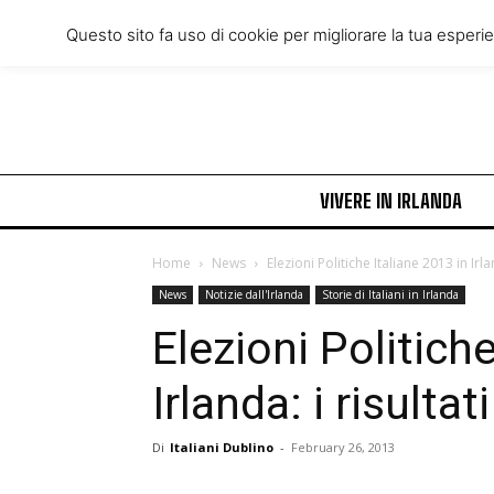
Friday, August 7, 2026
Questo sito fa uso di cookie per migliorare la tua esperi
VIVERE IN IRLANDA
Home
News
Elezioni Politiche Italiane 2013 in Irlan
News
Notizie dall'Irlanda
Storie di Italiani in Irlanda
Elezioni Politich
Irlanda: i risultati
Di
Italiani Dublino
-
February 26, 2013