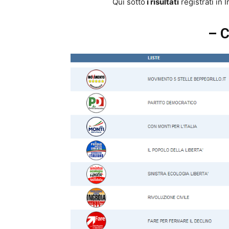
Qui sotto
i risultati
registrati in 
– 