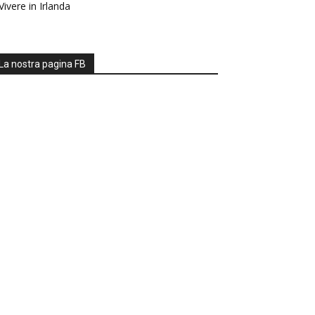
Vivere in Irlanda
La nostra pagina FB