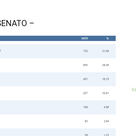
SENATO –
Co