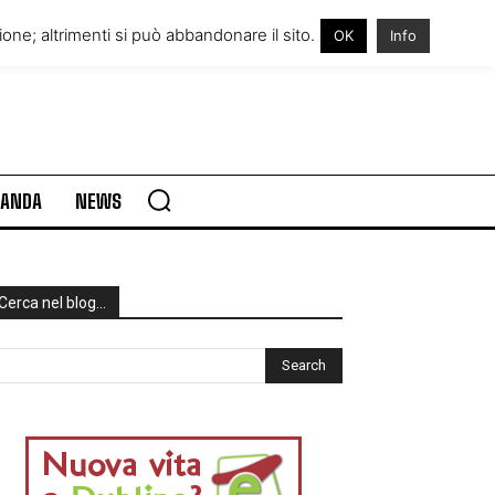
RE IN IRLANDA
VISITARE L’IRLANDA
one; altrimenti si può abbandonare il sito.
OK
Info
RLANDA
NEWS
Cerca nel blog…