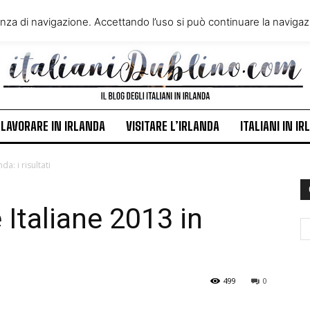
VIVERE IN IRLANDA
LAVORA
enza di navigazione. Accettando l’uso si può continuare la navigazi
ITALIANI IN IRLANDA
NEWS
LAVORARE IN IRLANDA
VISITARE L’IRLANDA
ITALIANI IN I
da: i risultati
e Italiane 2013 in
499
0