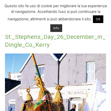
Questo sito fa uso di cookie per migliorare la tua esperienza
di navigazione. Accettando l’uso si può continuare la
navigazione; altrimenti si può abbandonare il sito.
OK
Home
St._Stephens_Day_26_December_in_Dingle_Co_Kerry
Info
St._Stephens_Day_26_December_in_Dingle_Co_Kerry
St._Stephens_Day_26_December_in_
Dingle_Co_Kerry