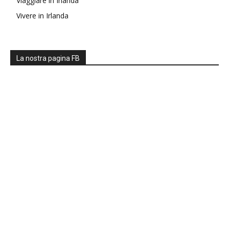
Viaggiare in Irlanda
Vivere in Irlanda
La nostra pagina FB