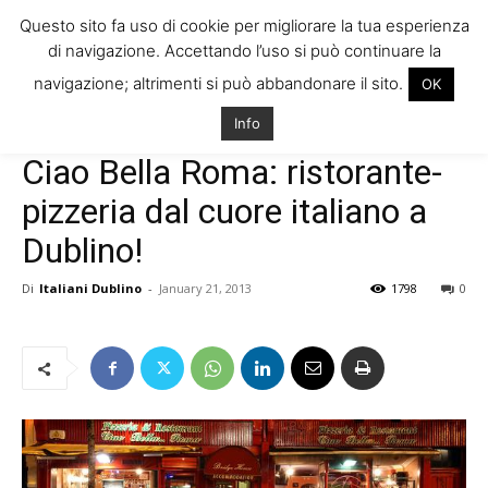
Questo sito fa uso di cookie per migliorare la tua esperienza
di navigazione. Accettando l’uso si può continuare la
navigazione; altrimenti si può abbandonare il sito.
OK
Home
Storie di Italiani in Irlanda
Attività Italiane in Irlanda
Info
Storie di Italiani in Irlanda
Attività Italiane in Irlanda
Ciao Bella Roma: ristorante-
pizzeria dal cuore italiano a
Dublino!
Di
Italiani Dublino
-
January 21, 2013
1798
0