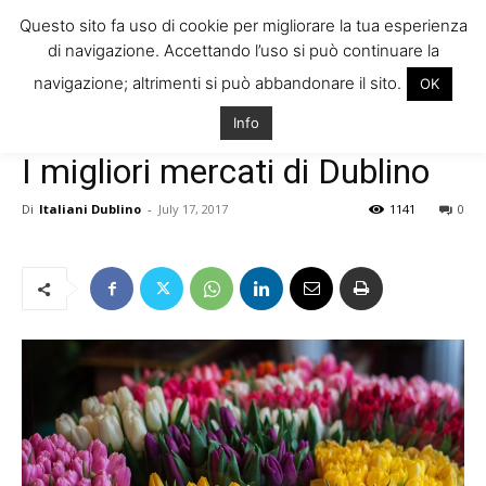
Questo sito fa uso di cookie per migliorare la tua esperienza
di navigazione. Accettando l’uso si può continuare la
navigazione; altrimenti si può abbandonare il sito.
OK
Home
Vivere in Irlanda
Consigli e dritte
Info
Vivere in Irlanda
Consigli e dritte
Cultura e Società
Viaggiare in Irlanda
I migliori mercati di Dublino
Di
Italiani Dublino
-
July 17, 2017
1141
0