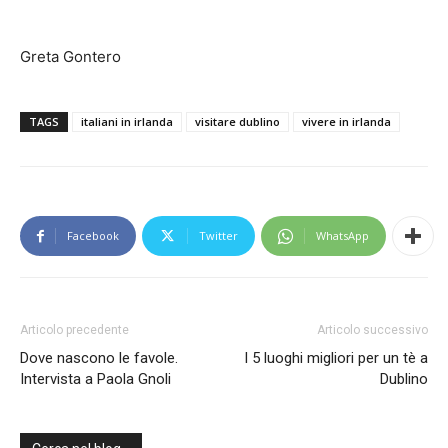
Greta Gontero
TAGS
italiani in irlanda
visitare dublino
vivere in irlanda
Facebook
Twitter
WhatsApp
Articolo precedente
Articolo successivo
Dove nascono le favole.
I 5 luoghi migliori per un tè a
Intervista a Paola Gnoli
Dublino