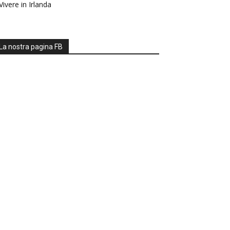
Vivere in Irlanda
La nostra pagina FB