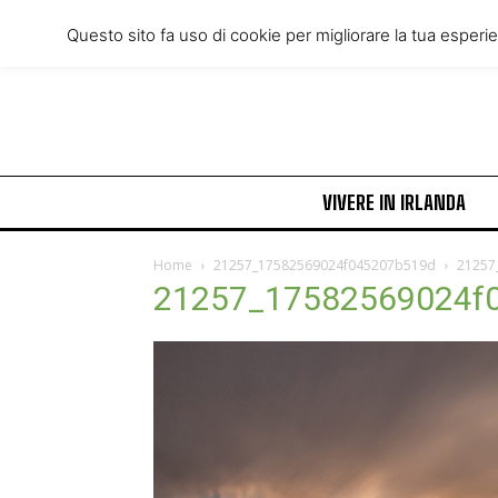
Thursday, August 6, 2026
Questo sito fa uso di cookie per migliorare la tua esperi
VIVERE IN IRLANDA
Home
21257_17582569024f045207b519d
21257
21257_17582569024f