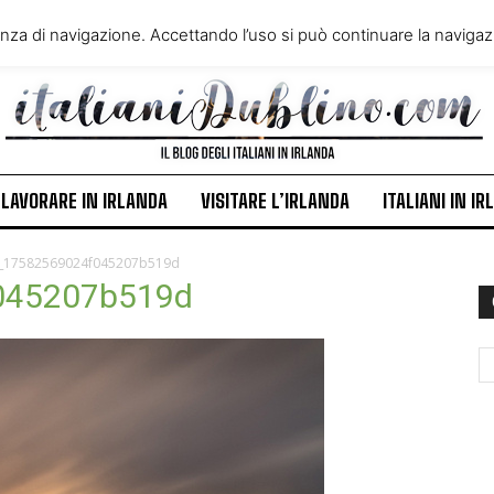
VIVERE IN IRLANDA
LAVORA
enza di navigazione. Accettando l’uso si può continuare la navigazi
ITALIANI IN IRLANDA
NEWS
LAVORARE IN IRLANDA
VISITARE L’IRLANDA
ITALIANI IN I
_17582569024f045207b519d
045207b519d