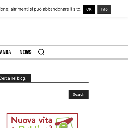
RE IN IRLANDA
VISITARE L’IRLANDA
one; altrimenti si può abbandonare il sito.
OK
Info
RLANDA
NEWS
Cerca nel blog…