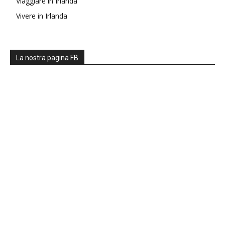
Viaggiare in Irlanda
Vivere in Irlanda
La nostra pagina FB