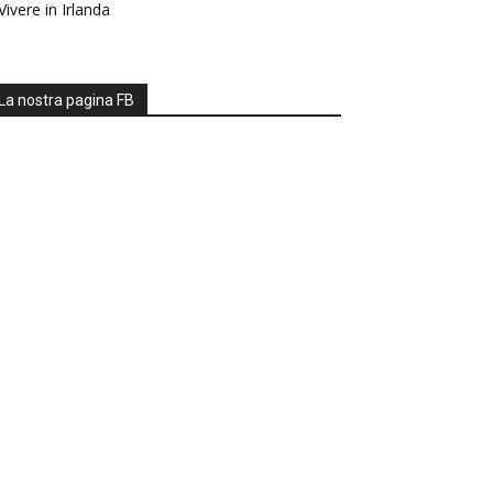
Vivere in Irlanda
La nostra pagina FB