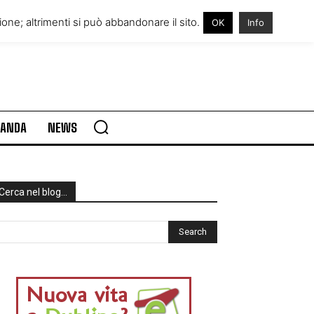
RE IN IRLANDA
VISITARE L’IRLANDA
one; altrimenti si può abbandonare il sito.
OK
Info
RLANDA
NEWS
Cerca nel blog…