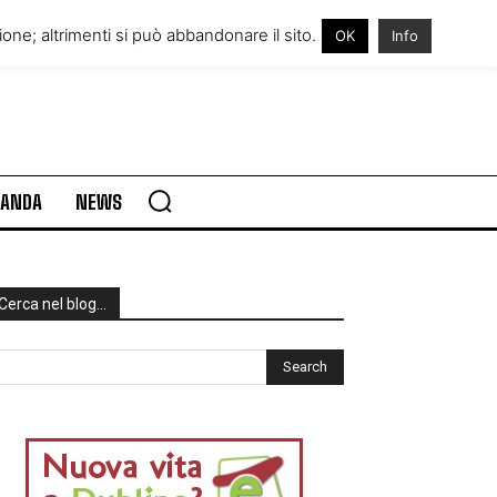
RE IN IRLANDA
VISITARE L’IRLANDA
one; altrimenti si può abbandonare il sito.
OK
Info
RLANDA
NEWS
Cerca nel blog…