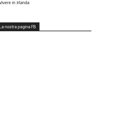
Vivere in Irlanda
La nostra pagina FB