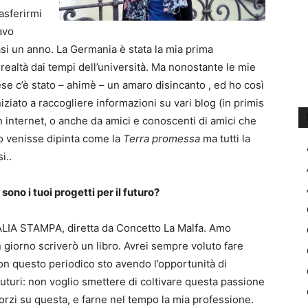
asferirmi
avo
i un anno. La Germania è stata la mia prima
n realtà dai tempi dell’università. Ma nonostante le mie
se c’è stato – ahimè – un amaro disincanto , ed ho così
niziato a raccogliere informazioni su vari blog (in primis
in internet, o anche da amici e conoscenti di amici che
o venisse dipinta come la
Terra promessa
ma tutti la
i..
ono i tuoi progetti per il futuro?
TALIA STAMPA, diretta da Concetto La Malfa. Amo
giorno scriverò un libro. Avrei sempre voluto fare
on questo periodico sto avendo l’opportunità di
futuri: non voglio smettere di coltivare questa passione
sforzi su questa, e farne nel tempo la mia professione.