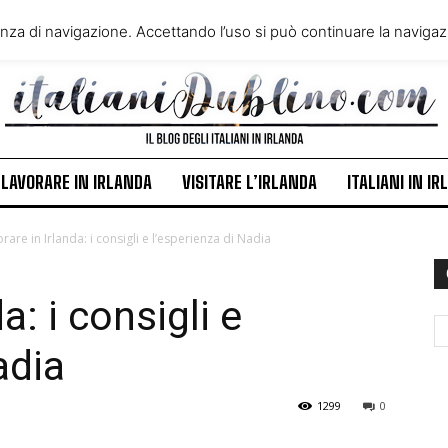
VIVERE IN IRLANDA
LAVORA
enza di navigazione. Accettando l’uso si può continuare la navigazi
ITALIANI IN IRLANDA
NEWS
LAVORARE IN IRLANDA
VISITARE L’IRLANDA
ITALIANI IN I
rare in Irlanda: i consigli e l’esperienza di Nadia
a: i consigli e
adia
1299
0