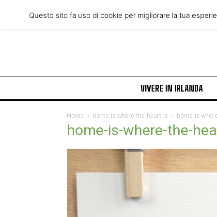
Friday, August 7, 2026
Questo sito fa uso di cookie per migliorare la tua esperi
VIVERE IN IRLANDA
Home
home-is-where-the-heart-is
home-is-where-
home-is-where-the-hear