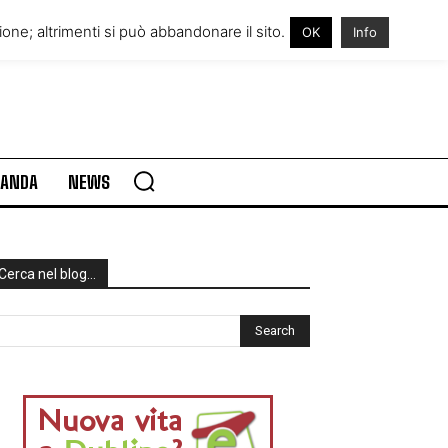
RE IN IRLANDA
VISITARE L’IRLANDA
one; altrimenti si può abbandonare il sito.
OK
Info
RLANDA
NEWS
Cerca nel blog…