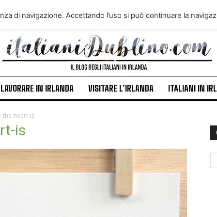
VIVERE IN IRLANDA
LAVORA
enza di navigazione. Accettando l’uso si può continuare la navigazi
ITALIANI IN IRLANDA
NEWS
LAVORARE IN IRLANDA
VISITARE L’IRLANDA
ITALIANI IN I
the-heart-is
t-is