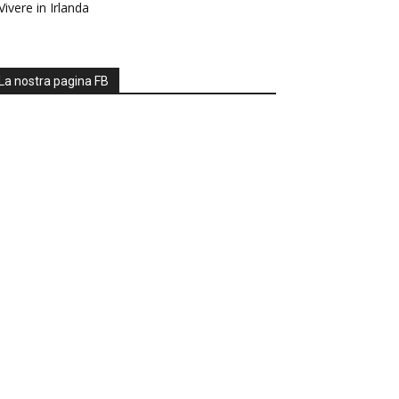
Vivere in Irlanda
La nostra pagina FB