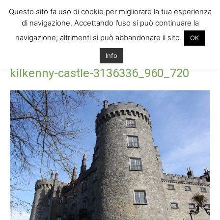
Questo sito fa uso di cookie per migliorare la tua esperienza
di navigazione. Accettando l’uso si può continuare la
navigazione; altrimenti si può abbandonare il sito.
OK
Home
kilkenny-castle-3136336_960_720
kilkenny-castle-
Info
3136336_960_720
kilkenny-castle-3136336_960_720