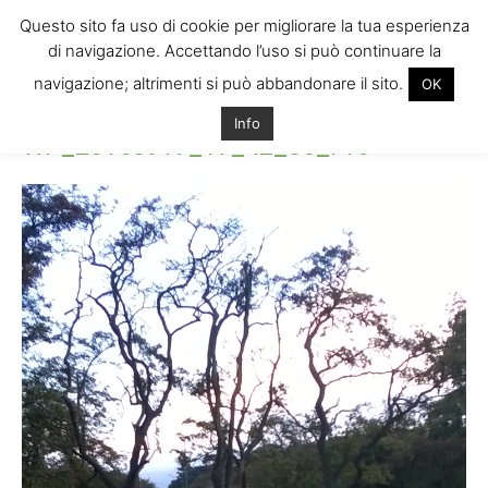
Questo sito fa uso di cookie per migliorare la tua esperienza
di navigazione. Accettando l’uso si può continuare la
navigazione; altrimenti si può abbandonare il sito.
OK
Home
WP_20160917_17_42_05_Pro
WP_20160917_17_42_05_Pro
Info
WP_20160917_17_42_05_Pro