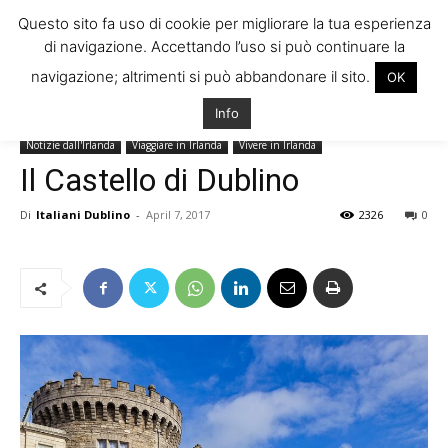
Questo sito fa uso di cookie per migliorare la tua esperienza
di navigazione. Accettando l’uso si può continuare la
navigazione; altrimenti si può abbandonare il sito.
OK
Home
Come trovare Lavoro in Irlanda
Consigli ed info utili
Info
Come trovare Lavoro in Irlanda
Consigli ed info utili
News
Notizie dall'Irlanda
Viaggiare in Irlanda
Vivere in Irlanda
Il Castello di Dublino
Di
Italiani Dublino
-
April 7, 2017
2326
0