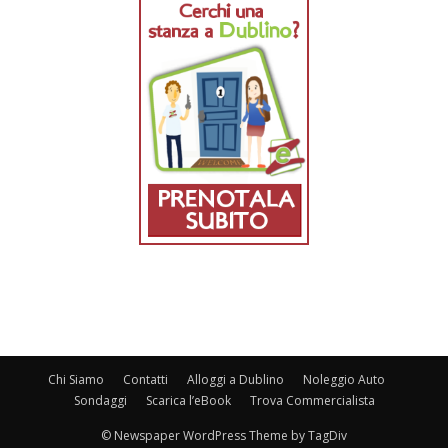
Chi Siamo
Contatti
Alloggi a Dublino
Noleggio Auto
Sondaggi
Scarica l’eBook
Trova Commercialista
© Newspaper WordPress Theme by TagDiv