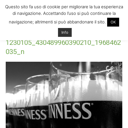
Questo sito fa uso di cookie per migliorare la tua esperienza
di navigazione. Accettando l’uso si può continuare la
navigazione; altrimenti si può abbandonare il sito.
OK
Home
1230105_430489960390210_1968462035_n
Info
1230105_430489960390210_1968462035_n
1230105_430489960390210_1968462
035_n