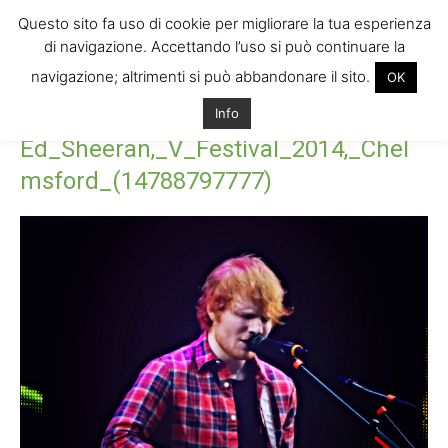
Questo sito fa uso di cookie per migliorare la tua esperienza
di navigazione. Accettando l’uso si può continuare la
navigazione; altrimenti si può abbandonare il sito.
OK
Home
Ed_Sheeran,_V_Festival_2014,_Chelmsford_(14788797777)
Info
Ed_Sheeran,_V_Festival_2014,_Chelmsford_(14788797777)
Ed_Sheeran,_V_Festival_2014,_Chel
msford_(14788797777)