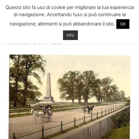
Questo sito fa uso di cookie per migliorare la tua esperienza
di navigazione. Accettando l’uso si può continuare la
navigazione; altrimenti si può abbandonare il sito.
OK
Home
09878v-565×422
09878v-565x422
Info
09878v-565×422