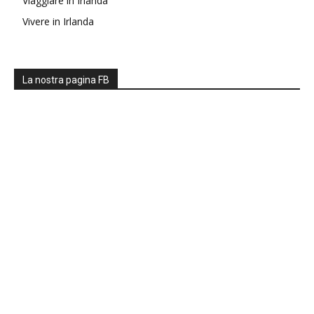
Viaggiare in Irlanda
Vivere in Irlanda
La nostra pagina FB