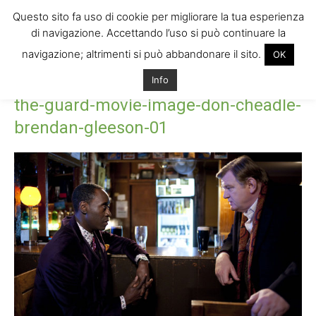
Questo sito fa uso di cookie per migliorare la tua esperienza
di navigazione. Accettando l’uso si può continuare la
navigazione; altrimenti si può abbandonare il sito.
OK
Home
the-guard-movie-image-don-cheadle-brendan-gleeson-01
Info
the-guard-movie-image-don-cheadle-brendan-gleeson-01
the-guard-movie-image-don-cheadle-
brendan-gleeson-01