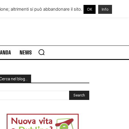
RE IN IRLANDA
VISITARE L’IRLANDA
one; altrimenti si può abbandonare il sito.
OK
Info
RLANDA
NEWS
Cerca nel blog…