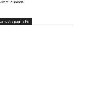
Vivere in Irlanda
La nostra pagina FB