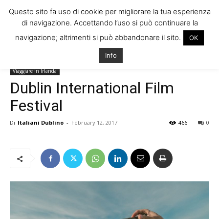
Questo sito fa uso di cookie per migliorare la tua esperienza
di navigazione. Accettando l’uso si può continuare la
navigazione; altrimenti si può abbandonare il sito.
OK
Home
Vivere in Irlanda
Cultura e Società
Info
Vivere in Irlanda
Cultura e Società
News
Eventi
Notizie dall'Irlanda
Viaggiare in Irlanda
Dublin International Film
Festival
Di
Italiani Dublino
-
February 12, 2017
466
0