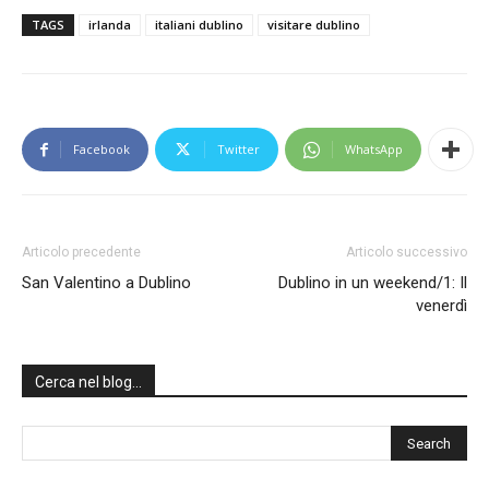
TAGS
irlanda
italiani dublino
visitare dublino
Facebook
Twitter
WhatsApp
Articolo precedente
Articolo successivo
San Valentino a Dublino
Dublino in un weekend/1: Il
venerdì
Cerca nel blog…