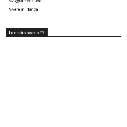
Viaggiare in Irlanda
Vivere in Irlanda
La nostra pagina FB