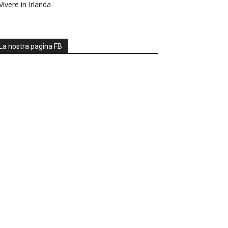
Vivere in Irlanda
La nostra pagina FB