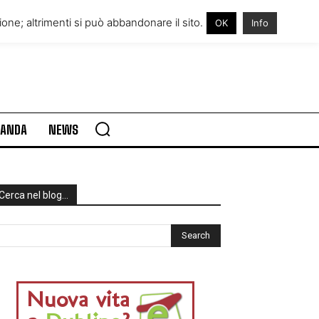
RE IN IRLANDA
VISITARE L’IRLANDA
one; altrimenti si può abbandonare il sito.
OK
Info
RLANDA
NEWS
Cerca nel blog…