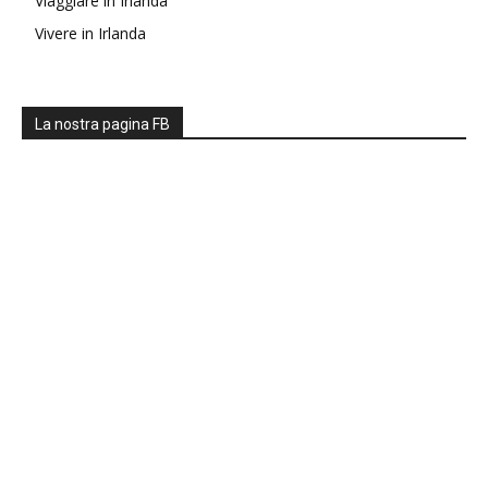
Viaggiare in Irlanda
Vivere in Irlanda
La nostra pagina FB