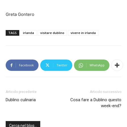
Greta Gontero
TAGS
irlanda
visitare dublino
vivere in irlanda
Facebook
Twitter
WhatsApp
Articolo precedente
Articolo successivo
Dublino culinaria
Cosa fare a Dublino questo
week-end?
Cerca nel blog…