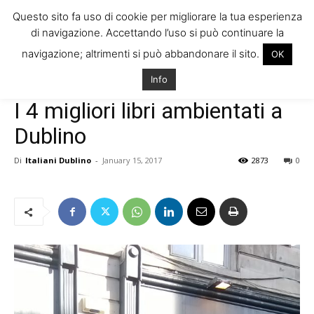
Questo sito fa uso di cookie per migliorare la tua esperienza
di navigazione. Accettando l’uso si può continuare la
navigazione; altrimenti si può abbandonare il sito.
OK
Home
Vivere in Irlanda
Cultura e Società
Info
Vivere in Irlanda
Cultura e Società
Viaggiare in Irlanda
I 4 migliori libri ambientati a
Dublino
Di
Italiani Dublino
-
January 15, 2017
2873
0