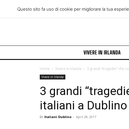
Thursday, August 6, 2026
Questo sito fa uso di cookie per migliorare la tua esperi
VIVERE IN IRLANDA
Home
Vivere in Irlanda
3 grandi “tragedie” che co
Vivere in Irlanda
3 grandi “tragedi
italiani a Dublino
Di
Italiani Dublino
-
April 28, 2017