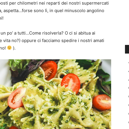
sposti per chilometri nei reparti dei nostri supermercati
a, aspetta…forse sono lì, in quel minuscolo angolino
i!
 po’ a tutti…Come risolverla? O ci si abitua ai
e vita no?) oppure ci facciamo spedire i nostri amati
ano!
).