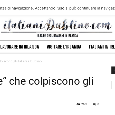
VIVERE IN IRLANDA
LAVORA
enza di navigazione. Accettando l’uso si può continuare la navigazi
ITALIANI IN IRLANDA
NEWS
LAVORARE IN IRLANDA
VISITARE L’IRLANDA
ITALIANI IN I
lpiscono gli italiani a Dublino
e” che colpiscono gli
2668
0