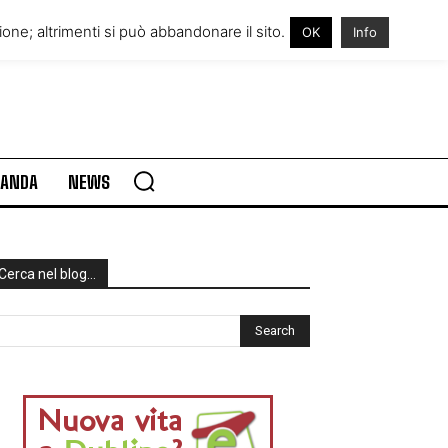
RE IN IRLANDA
VISITARE L’IRLANDA
one; altrimenti si può abbandonare il sito.
OK
Info
RLANDA
NEWS
Cerca nel blog…