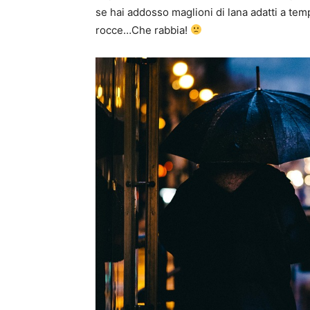
se hai addosso maglioni di lana adatti a te
rocce…Che rabbia!