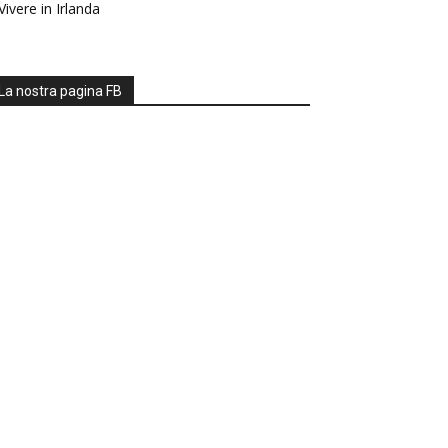
Vivere in Irlanda
La nostra pagina FB