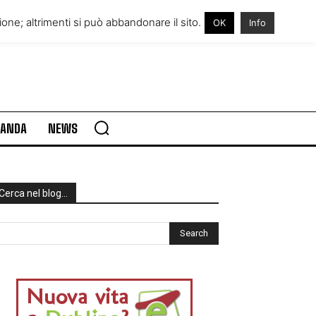
RE IN IRLANDA
VISITARE L’IRLANDA
one; altrimenti si può abbandonare il sito.
OK
Info
RLANDA
NEWS
Cerca nel blog…