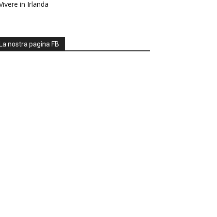
Vivere in Irlanda
La nostra pagina FB