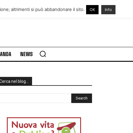
RE IN IRLANDA
VISITARE L’IRLANDA
one; altrimenti si può abbandonare il sito.
OK
Info
RLANDA
NEWS
Cerca nel blog…