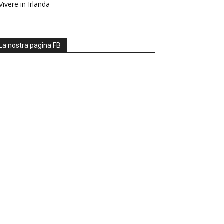
Vivere in Irlanda
La nostra pagina FB