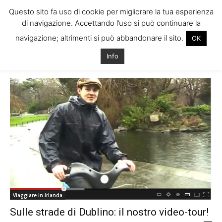
Questo sito fa uso di cookie per migliorare la tua esperienza
di navigazione. Accettando l’uso si può continuare la
navigazione; altrimenti si può abbandonare il sito.
OK
Home
Tags
Video italiani dublino
Info
Tag: video italiani dublino
Viaggiare in Irlanda
Sulle strade di Dublino: il nostro video-tour!