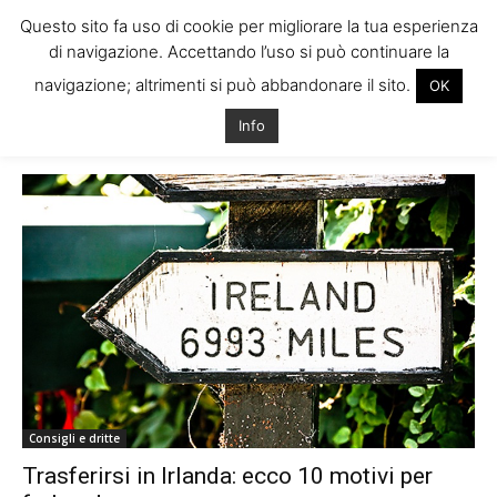
Questo sito fa uso di cookie per migliorare la tua esperienza
di navigazione. Accettando l’uso si può continuare la
navigazione; altrimenti si può abbandonare il sito.
OK
Home
Tags
Trasferirsi a Cork
Info
Tag: trasferirsi a Cork
Consigli e dritte
Trasferirsi in Irlanda: ecco 10 motivi per