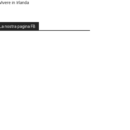
Vivere in Irlanda
La nostra pagina FB