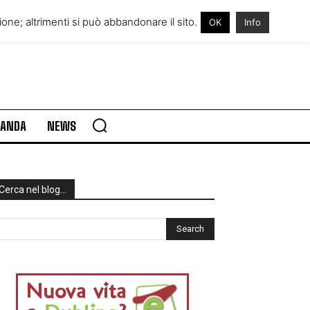
RE IN IRLANDA
VISITARE L’IRLANDA
one; altrimenti si può abbandonare il sito.
OK
Info
RLANDA
NEWS
Cerca nel blog…