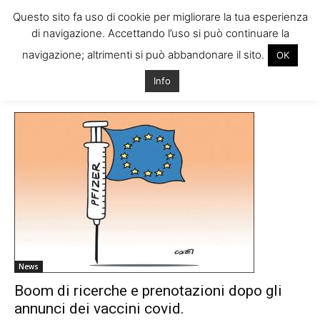
Questo sito fa uso di cookie per migliorare la tua esperienza
di navigazione. Accettando l’uso si può continuare la
navigazione; altrimenti si può abbandonare il sito.
OK
Home
Tags
Studiare a dublino
Info
Tag: studiare a dublino
News
Boom di ricerche e prenotazioni dopo gli
annunci dei vaccini covid.